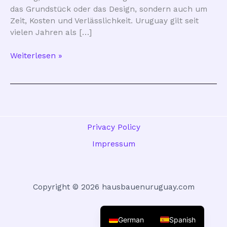
das Grundstück oder das Design, sondern auch um
Zeit, Kosten und Verlässlichkeit. Uruguay gilt seit
vielen Jahren als […]
Ist
Weiterlesen »
Bauen
in
Uruguay
sicher
und
planbar?
Privacy Policy
Impressum
Copyright © 2026 hausbauenuruguay.com
German
Spanish