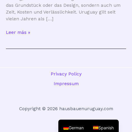
das Grundstück oder das Design, sondern auch um
Zeit, Kosten und Verlässlichkeit. Uruguay gilt seit
vielen Jahren als […]
Ist
Leer más »
Bauen
in
Uruguay
sicher
und
planbar?
Privacy Policy
Impressum
Copyright © 2026 hausbauenuruguay.com
German
Spanish