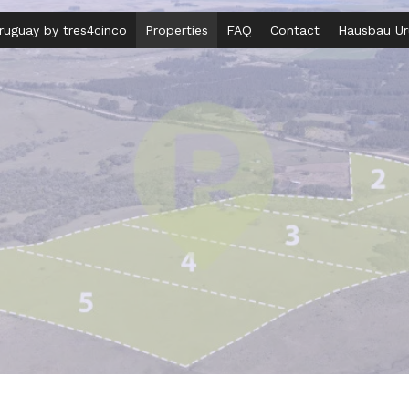
uguay by tres4cinco
Properties
FAQ
Contact
Hausbau Uru