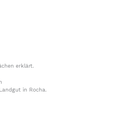
chen erklärt.
n
‑Landgut in Rocha.