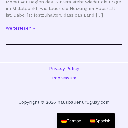
Monat vor Beginn des Winters steht wieder die Frage
im Mittelpunkt, wie teuer die Heizung im Haushalt
ist. Dabei ist festzuhalten, dass das Land […]
Welches
Weiterlesen »
ist
die
günstigste
Methode,
um
Häuser
Privacy Policy
in
Impressum
Uruguay
zu
heizen?
Copyright © 2026 hausbauenuruguay.com
German
Spanish