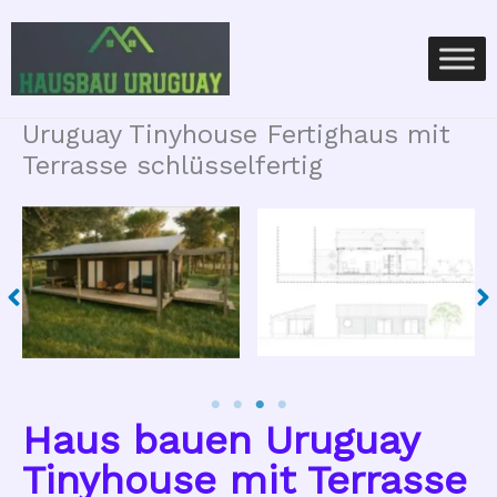
Zum
Inhalt
springen
Uruguay Tinyhouse Fertighaus mit
Terrasse schlüsselfertig
No Caption
No Caption
Haus bauen Uruguay
Tinyhouse mit Terrasse