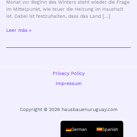
Monat vor Beginn des Winters steht wieder die Frage
im Mittelpunkt, wie teuer die Heizung im Haushalt
ist. Dabei ist festzuhalten, dass das Land […]
Welches
Leer más »
ist
die
günstigste
Methode,
um
Häuser
Privacy Policy
in
Impressum
Uruguay
zu
heizen?
Copyright © 2026 hausbauenuruguay.com
German
Spanish